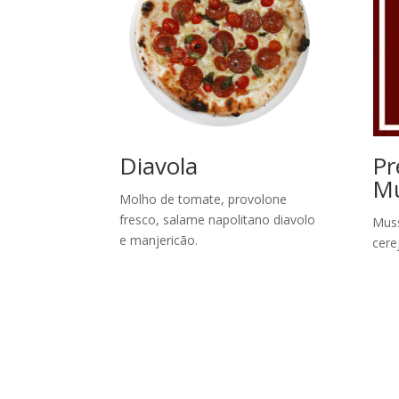
Diavola
Pr
Mu
Molho de tomate, provolone
fresco, salame napolitano diavolo
Muss
e manjericão.
cere