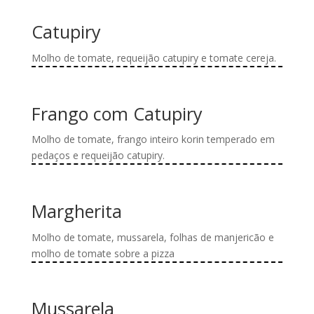
do
opções
produto
produto
podem
tem
Catupiry
ser
várias
escolhidas
variantes.
Molho de tomate, requeijão catupiry e tomate cereja.
na
As
Este
página
opções
produto
do
podem
tem
Frango com Catupiry
produto
ser
várias
escolhidas
variantes.
Molho de tomate, frango inteiro korin temperado em
na
As
pedaços e requeijão catupiry.
página
opções
Este
do
podem
produto
produto
ser
tem
Margherita
escolhidas
várias
na
variantes.
Molho de tomate, mussarela, folhas de manjericão e
página
As
molho de tomate sobre a pizza
do
opções
Este
produto
podem
produto
ser
tem
Mussarela