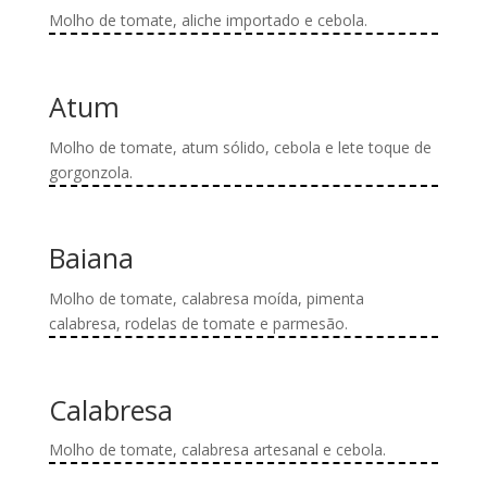
Molho de tomate, aliche importado e cebola.
Este
produto
tem
Atum
várias
variantes.
Molho de tomate, atum sólido, cebola e lete toque de
As
gorgonzola.
opções
Este
podem
produto
ser
tem
Baiana
escolhidas
várias
na
variantes.
Molho de tomate, calabresa moída, pimenta
página
As
calabresa, rodelas de tomate e parmesão.
do
opções
Este
produto
podem
produto
ser
tem
Calabresa
escolhidas
várias
na
variantes.
Molho de tomate, calabresa artesanal e cebola.
página
As
Este