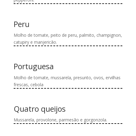
do
opções
Este
produto
podem
produto
ser
tem
Peru
escolhidas
várias
na
variantes.
Molho de tomate, peito de peru, palmito, champignon,
página
As
catupiry e manjericão.
do
opções
Este
produto
podem
produto
ser
tem
Portuguesa
escolhidas
várias
na
variantes.
Molho de tomate, mussarela, presunto, ovos, ervilhas
página
As
frescas, cebola
do
opções
Este
produto
podem
produto
ser
tem
Quatro queijos
escolhidas
várias
na
variantes.
Mussarela, provolone, parmesão e gorgonzola.
página
As
Este
do
opções
produto