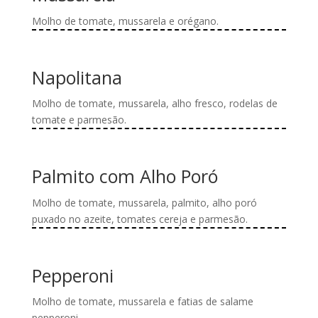
escolhidas
várias
na
variantes.
Molho de tomate, mussarela e orégano.
página
As
Este
do
opções
produto
produto
podem
tem
Napolitana
ser
várias
escolhidas
variantes.
Molho de tomate, mussarela, alho fresco, rodelas de
na
As
tomate e parmesão.
página
opções
Este
do
podem
produto
produto
ser
tem
Palmito com Alho Poró
escolhidas
várias
na
variantes.
Molho de tomate, mussarela, palmito, alho poró
página
As
puxado no azeite, tomates cereja e parmesão.
do
opções
Este
produto
podem
produto
ser
tem
Pepperoni
escolhidas
várias
na
variantes.
Molho de tomate, mussarela e fatias de salame
página
As
pepperoni.