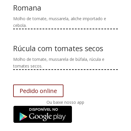
produto
podem
tem
Romana
ser
várias
escolhidas
variantes.
Molho de tomate, mussarela, aliche importado e
na
As
cebola.
página
opções
Este
do
podem
produto
produto
ser
tem
Rúcula com tomates secos
escolhidas
várias
na
variantes.
Molho de tomate, mussarela de búfala, rúcula e
página
As
tomates secos.
do
opções
Este
produto
podem
produto
ser
tem
Pedido online
escolhidas
várias
na
variantes.
Ou baixe nosso app
página
As
do
opções
produto
podem
ser