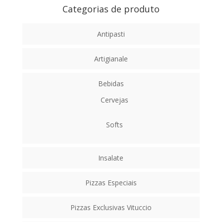
escolhidas
Categorias de produto
na
página
Antipasti
do
produto
Artigianale
Bebidas
Cervejas
Softs
Insalate
Pizzas Especiais
Pizzas Exclusivas Vituccio