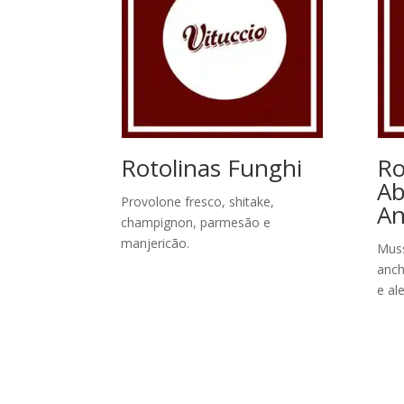
Rotolinas Funghi
Ro
Ab
Provolone fresco, shitake,
An
champignon, parmesão e
manjericão.
Muss
anch
e al