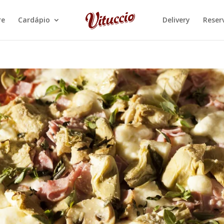
re
Cardápio
Delivery
Reser