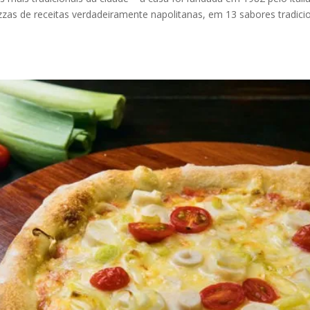
izzas de receitas verdadeiramente napolitanas, em 13 sabores tradici